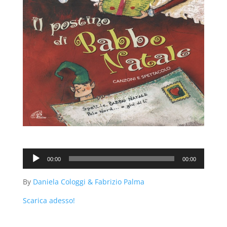
Audio
00:00
00:00
Player
By
Daniela Cologgi & Fabrizio Palma
Scarica adesso!