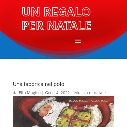
UN REGALO
PER NATALE
Una fabbrica nel polo
da
Elfo Magico
|
Gen 14, 2022
|
Musica di natale