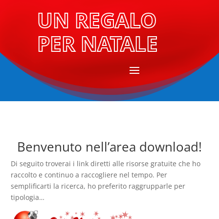
UN REGALO
PER NATALE
Benvenuto nell’area download!
Di seguito troverai i link diretti alle risorse gratuite che ho
raccolto e continuo a raccogliere nel tempo. Per
semplificarti la ricerca, ho preferito raggrupparle per
tipologia…