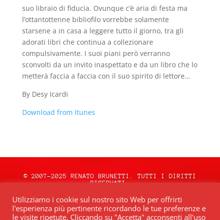
suo libraio di fiducia. Ovunque c’è aria di festa ma
l’ottantottenne bibliofilo vorrebbe solamente
starsene a in casa a leggere tutto il giorno, tra gli
adorati libri che continua a collezionare
compulsivamente. I suoi piani però verranno
sconvolti da un invito inaspettato e da un libro che lo
metterà faccia a faccia con il suo spirito di lettore…
By Desy Icardi
Download from Itunes
© 2007-2025 RENATO BRUNETTI. TUTTI I DIRITTI
RISERVATI.
natale.oceweb.it è ospitato da:
OCEWeb
Utilizziamo i cookie sul nostro sito Web per offrirti
Network
| POWERED BY
BRWeb.it
|
PRIVACY
l'esperienza più pertinente ricordando le tue preferenze e
POLICY
le visite ripetute. Cliccando su "Accetta" acconsenti all'uso