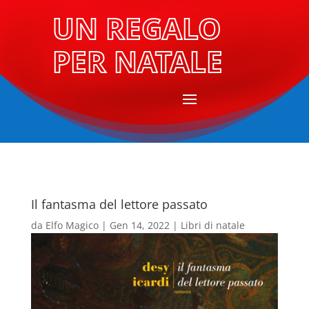
UN REGALO
PER NATALE
Il fantasma del lettore passato
da
Elfo Magico
|
Gen 14, 2022
|
Libri di natale