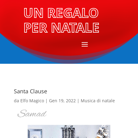
UN REGALO
PER NATALE
Santa Clause
da
Elfo Magico
|
Gen 19, 2022
|
Musica di natale