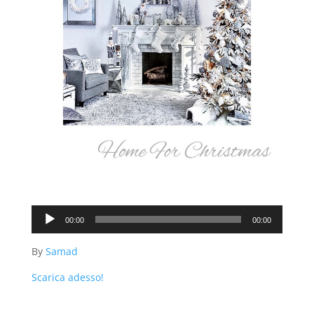
Audio
00:00
00:00
Player
By
Samad
Scarica adesso!