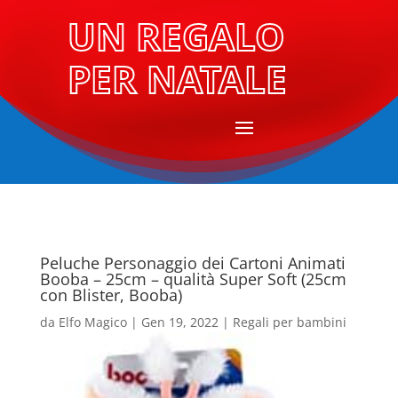
UN REGALO
PER NATALE
Peluche Personaggio dei Cartoni Animati
Booba – 25cm – qualità Super Soft (25cm
con Blister, Booba)
da
Elfo Magico
|
Gen 19, 2022
|
Regali per bambini