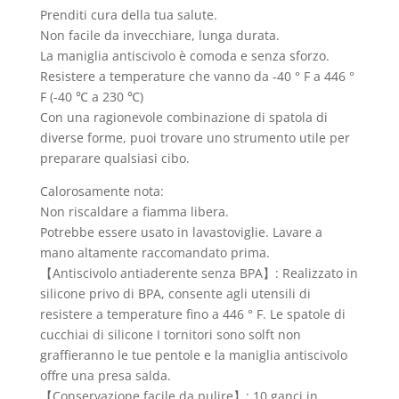
Prenditi cura della tua salute.
Non facile da invecchiare, lunga durata.
La maniglia antiscivolo è comoda e senza sforzo.
Resistere a temperature che vanno da -40 ° F a 446 °
F (-40 ℃ a 230 ℃)
Con una ragionevole combinazione di spatola di
diverse forme, puoi trovare uno strumento utile per
preparare qualsiasi cibo.
Calorosamente nota:
Non riscaldare a fiamma libera.
Potrebbe essere usato in lavastoviglie. Lavare a
mano altamente raccomandato prima.
【Antiscivolo antiaderente senza BPA】: Realizzato in
silicone privo di BPA, consente agli utensili di
resistere a temperature fino a 446 ° F. Le spatole di
cucchiai di silicone I tornitori sono solft non
graffieranno le tue pentole e la maniglia antiscivolo
offre una presa salda.
【Conservazione facile da pulire】: 10 ganci in