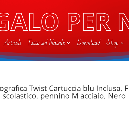
GALO PER 
Articoli
Tutto sul Natale
Download
Shop
ografica Twist Cartuccia blu Inclusa,
 scolastico, pennino M acciaio, Nero