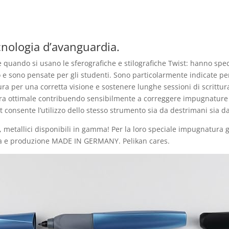
ecnologia d’avanguardia.
e quando si usano le sferografiche e stilografiche Twist: hanno s
co e sono pensate per gli studenti. Sono particolarmente indicate p
ura per una corretta visione e sostenere lunghe sessioni di scrittur
ura ottimale contribuendo sensibilmente a correggere impugnature s
ist consente l’utilizzo dello stesso strumento sia da destrimani sia d
ati, metallici disponibili in gamma! Per la loro speciale impugnatura 
ogia e produzione MADE IN GERMANY. Pelikan cares.