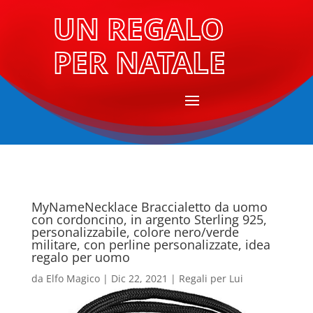
UN REGALO
PER NATALE
MyNameNecklace Braccialetto da uomo
con cordoncino, in argento Sterling 925,
personalizzabile, colore nero/verde
militare, con perline personalizzate, idea
regalo per uomo
da
Elfo Magico
|
Dic 22, 2021
|
Regali per Lui