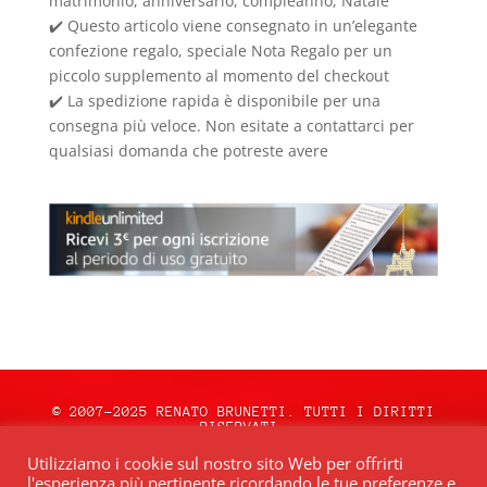
matrimonio, anniversario, compleanno, Natale
✔️ Questo articolo viene consegnato in un’elegante
confezione regalo, speciale Nota Regalo per un
piccolo supplemento al momento del checkout
✔️ La spedizione rapida è disponibile per una
consegna più veloce. Non esitate a contattarci per
qualsiasi domanda che potreste avere
© 2007-2025 RENATO BRUNETTI. TUTTI I DIRITTI
RISERVATI.
natale.oceweb.it è ospitato da:
OCEWeb
Utilizziamo i cookie sul nostro sito Web per offrirti
Network
| POWERED BY
BRWeb.it
|
PRIVACY
l'esperienza più pertinente ricordando le tue preferenze e