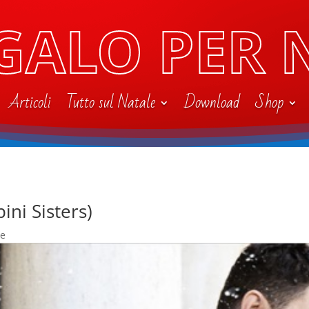
GALO PER 
Articoli
Tutto sul Natale
Download
Shop
pini Sisters)
le