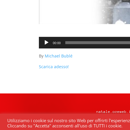
Audio
00:00
Player
By
Michael Bublé
Scarica adesso!
natale.oceweb.
Utilizziamo i cookie sul nostro sito Web per offrirti l'esperien
Cliccando su "Accetta" acconsenti all'uso di TUTTI i cookie.
Quest’opera è distribuita con Lice