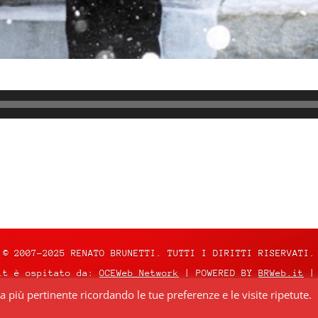
© 2007-2025 RENATO BRUNETTI. TUTTI I DIRITTI RISERVATI.
it è ospitato da:
OCEWeb Network
| POWERED BY
BRWeb.it
|
za più pertinente ricordando le tue preferenze e le visite ripetute.
nza
Creative Commons Attribuzione – Non commerciale – Non