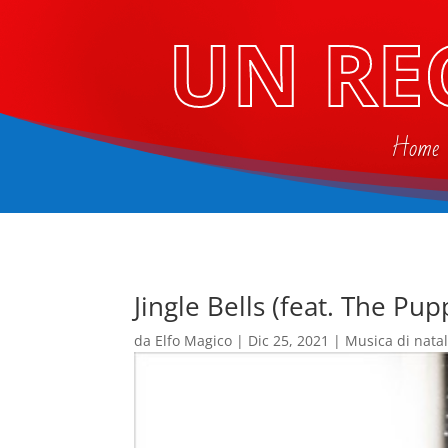
UN RE
Home
Jingle Bells (feat. The Pup
da
Elfo Magico
|
Dic 25, 2021
|
Musica di nata