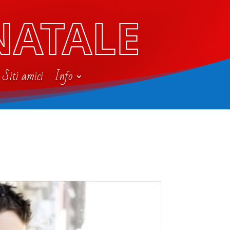
NATALE
Siti amici
Info