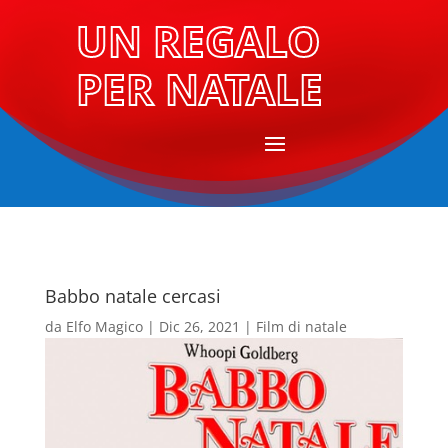
UN REGALO
PER NATALE
Babbo natale cercasi
da
Elfo Magico
|
Dic 26, 2021
|
Film di natale