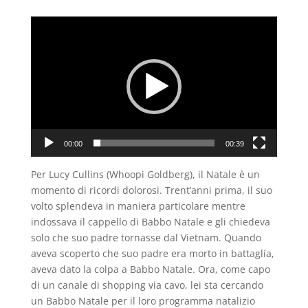
Video
Player
00:00
00:39
Per Lucy Cullins (Whoopi Goldberg), il Natale è un
momento di ricordi dolorosi. Trent’anni prima, il suo
volto splendeva in maniera particolare mentre
indossava il cappello di Babbo Natale e gli chiedeva
solo che suo padre tornasse dal Vietnam. Quando
aveva scoperto che suo padre era morto in battaglia,
aveva dato la colpa a Babbo Natale. Ora, come capo
di un canale di shopping via cavo, lei sta cercando
un Babbo Natale per il loro programma natalizio