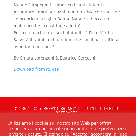
Natale è impegnatissimo con i suoi aiutanti a
preparare i doni per ogni bambino. Ma che succede
se proprio alla vigilia Babbo Natale si becca un
malanno che lo costringe a letto?
Per fortuna che tra i suoi aiutanti c’è l’elfo Mirtillo.
Salverà il Natale dei bambini che con il naso all’insù
aspettano un dono?
By Chiara Lorenzoni & Beatrice Cerocchi
Download from Itunes
© 2007-2025 RENATO BRUNETTI. TUTTI I DIRITTI
RISERVATI.
natale.oceweb.it è ospitato da:
OCEWeb
Utilizziamo i cookie sul nostro sito Web per offrirti
Network
| POWERED BY
BRWeb.it
|
PRIVACY
l'esperienza più pertinente ricordando le tue preferenze e
POLICY
le visite ripetute. Cliccando su "Accetta" acconsenti all'uso