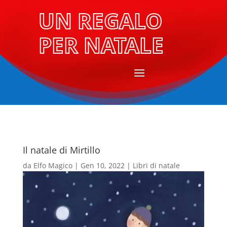
UN REGALO
PER NATALE
Il natale di Mirtillo
da
Elfo Magico
|
Gen 10, 2022
|
Libri di natale