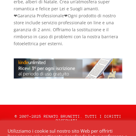
erbe, alberi di Natale. Crea un’atmosfera super
romantica e felice per Lei e Suogli amanti.
❤Garanzia Professionale❤Ogni prodotto di nostro
store include servizio professionale on line e una
garanzia di 2 anni. Offriamo la sostituzione e il
rimborso in caso di problemi con la nostra barriera
fotoelettrica per esterni.
© 2007-2025 RENATO BRUNETTI. TUTTI I DIRITTI
RISERVATI.
natale.oceweb.it è ospitato da:
OCEWeb
Utilizziamo i cookie sul nostro sito Web per offrirti
Network
| POWERED BY
BRWeb.it
|
PRIVACY