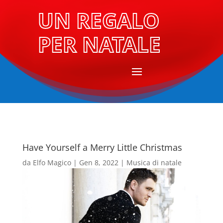
UN REGALO
PER NATALE
Have Yourself a Merry Little Christmas
da
Elfo Magico
|
Gen 8, 2022
|
Musica di natale