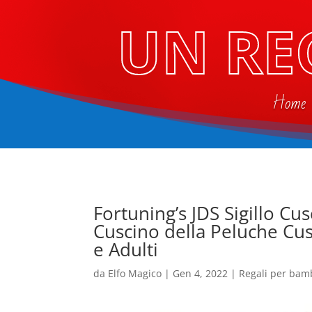
UN RE
Home
Fortuning’s JDS Sigillo Cu
Cuscino della Peluche Cu
e Adulti
da
Elfo Magico
|
Gen 4, 2022
|
Regali per bam