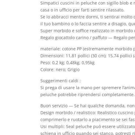
Simpatici cuscini in peluche con sigillo blob e
casa o in ufficio per farti sentire rilassato.
Se lo abbracci mentre dormi, ti sentirai molto
il tuo bambino o lo faccia sentire a disagio, qu
Super morbido e soffice realizzato in morbido 
Regalo giocattolo carino / paffuto — Regalo pe
materiale:
cotone PP (estremamente morbido 
Dimensioni: 11,81 pollici (30 cm); 15,74 pollici (
Peso: 0,2 kg; 0,48kg; 0,95kg
Colore: nero; Grigio
Suggerimenti caldi
:
Si prega di usare la mano per spremere l’anima
peluche potrebbe riprendersi completamente.
Buon servizio
— Se hai qualche domanda, non es
Design morbido / realistico: Realistico cuscino p
comprimerlo e ruotarlo a piacimento se sei fast
Usi multipli: Seal peluche può essere utilizzat
schiena in ufficio quando sei stanco, potresti 