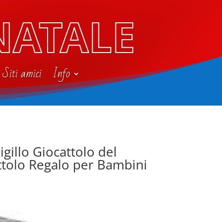
NATALE
Siti amici
Info
gillo Giocattolo del
ttolo Regalo per Bambini