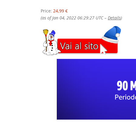
Price:
24,99 €
(as of Jan 04, 2022 06:29:27 UTC –
Details
)