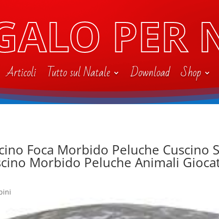
GALO PER 
Articoli
Tutto sul Natale
Download
Shop
scino Foca Morbido Peluche Cuscino Si
scino Morbido Peluche Animali Gioca
bini