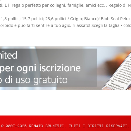
; È il regalo perfetto per colleghi, famiglie, amici ecc. . Regalo di
8 pollici; 15,7 pollici; 23,6 pollici / Grigio; Bianco)! Blob Seal Pelu
do e può farti sentire a tuo agio, rilassato! Scegli la taglia / col
© 2007-2025 RENATO BRUNETTI. TUTTI I DIRITTI RISERVATI.