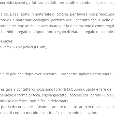
 morbidi cuscini paffuti sono adatti per adulti e bambini. I cuscini 
 caldo. È realizzato in materiale di cotone, per favore non preoccu
esto è un materiale ecologico, perfetto per il contatto con la pelle 
cotone PP. Può anche essere usato per la decorazione o come regalo
r bambini, regalo di Capodanno, regalo di Natale, regalo di complea
peluche)
40 cm); 23,62 pollici (60 cm);
le di peluche dopo aver ricevuto il pacchetto sigillato sotto vuoto.
itare a contattarci, possiamo fornirti la buona qualità e fare del 
eluche a forma di foca, sigilla giocattoli coccole così carini! Può aiu
idioso o infelice, non è facile deformarsi;
o per la decorazione – Divano, camere da letto, auto in qualsiasi al
riposarti con un morbido cuscino / cuscino animale carino.