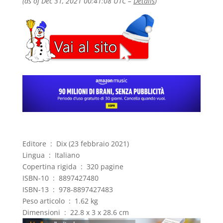
(as of Dec 31, 2021 00:41:08 UTC –
Details
)
Editore ‏ : ‎ Dix (23 febbraio 2021)
Lingua ‏ : ‎ Italiano
Copertina rigida ‏ : ‎ 320 pagine
ISBN-10 ‏ : ‎ 8897427480
ISBN-13 ‏ : ‎ 978-8897427483
Peso articolo ‏ : ‎ 1.62 kg
Dimensioni ‏ : ‎ 22.8 x 3 x 28.6 cm