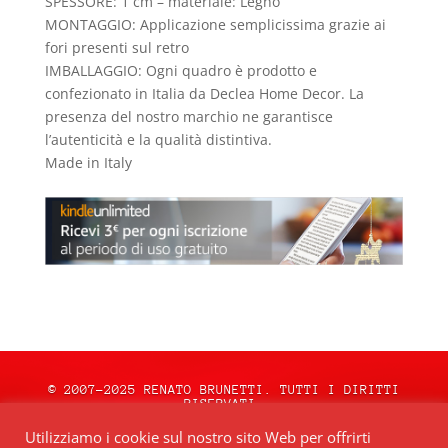
SPESSORE: 1 cm – materiale: Legno
MONTAGGIO: Applicazione semplicissima grazie ai
fori presenti sul retro
IMBALLAGGIO: Ogni quadro è prodotto e
confezionato in Italia da Declea Home Decor. La
presenza del nostro marchio ne garantisce
l’autenticità e la qualità distintiva.
Made in Italy
© 2007-2025 RENATO BRUNETTI. TUTTI I DIRITTI
RISERVATI.
natale.oceweb.it è ospitato da:
OCEWeb
Utilizziamo i cookie sul nostro sito Web per offrirti
Network
| POWERED BY
BRWeb.it
|
PRIVACY