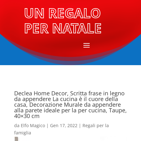
UN REGALO
PER NATALE
Declea Home Decor, Scritta frase in legno
da appendere La cucina è il cuore della
casa, Decorazione Murale da appendere
alla parete ideale per la per cucina, Taupe,
40×30 cm
da
Elfo Magico
|
Gen 17, 2022
|
Regali per la
famiglia