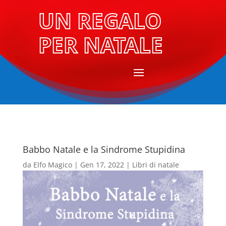
UN REGALO
PER NATALE
Babbo Natale e la Sindrome Stupidina
da
Elfo Magico
|
Gen 17, 2022
|
Libri di natale