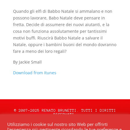
Quando gli elfi di Babbo Natale si ammalano e non
possono lavorare, Babo Natale deve pensare in
fretta. Decide di assumere dei nuovi aiutanti, e la
cosa non funziona assolutamente per tantissimi
motivi buffi. Riuscirà Babbo Natale a salvare il
Natale, oppure i bambini buoni del mondo dovranno
fare a meno dei loro regali?
By Jackie Small
Download from Itunes
© 2007-2025 RENATO BRUNETTI. TUTTI I DIRITTI
RISERVATI.
natale.oceweb.it è ospitato da:
OCEWeb
Utilizziamo i cookie sul nostro sito Web per offrirti
Network
| POWERED BY
BRWeb.it
|
PRIVACY
l'esperienza più pertinente ricordando le tue preferenze e