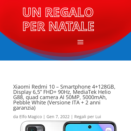
UN REGALO
PER NATALE
Xiaomi Redmi 10 – Smartphone 4+128GB,
Display 6,5” FHD+ 90Hz, MediaTek Helio
G88, quad camera AI 50MP, 5000mAh,
Pebble White (Versione ITA + 2 anni
garanzia)
da
Elfo Magico
|
Gen 7, 2022
|
Regali per Lui