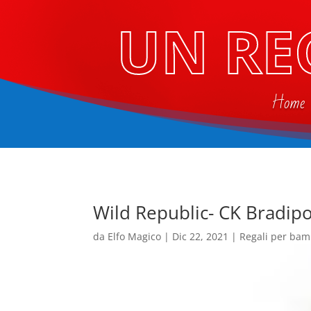
UN RE
Home
Wild Republic- CK Bradip
da
Elfo Magico
|
Dic 22, 2021
|
Regali per bam