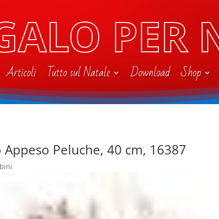
GALO PER 
Articoli
Tutto sul Natale
Download
Shop
o Appeso Peluche, 40 cm, 16387
bini