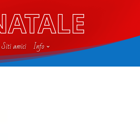
NATALE
Siti amici
Info