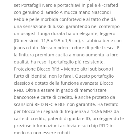
set Portafogli Nero e portachiavi in pelle è -crafted
con genuino di Grado A mucca mano Nascondi
Pebble pelle morbida confortevole al tatto che dà
una sensazione di lusso, garantendo nel contempo
un usage.It lunga durata ha un elegante, leggero
(Dimensioni: 11,5 x 9,5 x 1,5 cm), si abbina bene con
jeans o tuta. Nessun odore, odore di pelle fresca. E
la finitura premium cucita a mano aumenta la loro
qualità, ha reso il portafoglio più resistente.
Protezione Blocco Rfid – Mentre altri subiscono il
furto di identità, non lo farai. Questo portafoglio
classico è dotato della funzione avanzata Blocco
RFID. Oltre a essere in grado di memorizzare
banconote e carte di credito, è anche protetto da
scansioni RFID NFC e BLE non garantite. Ha testato
per bloccare i segnali di frequenza a 13,56 MHz da
carte di credito, patenti di guida e ID, proteggendo le
preziose informazioni archiviate sui chip RFID in
modo da non essere rubati.