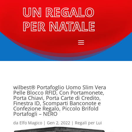
UN REGALO
PER NATALE
wilbest® Portafoglio Uomo Slim Vera
Pelle Blocco RFID, Con Portamonete,
Porta Chiavi, Porta Carte di Credito,
Finestra ID, Scomparti Banconote e
Confezione Regalo, Piccolo Brifold
Portafogli – NERO
da
Elfo Magico
|
Gen 2, 2022
|
Regali per Lui