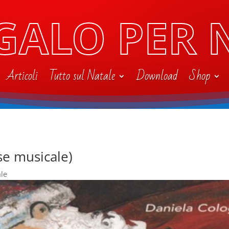
GALO PER 
Articoli
Tutto sul Natale
Download
Shop
se musicale)
ale