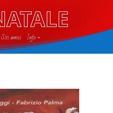
NATALE
Siti amici
Info