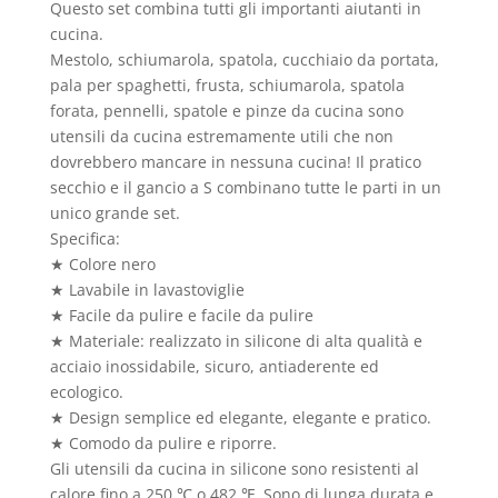
Questo set combina tutti gli importanti aiutanti in
cucina.
Mestolo, schiumarola, spatola, cucchiaio da portata,
pala per spaghetti, frusta, schiumarola, spatola
forata, pennelli, spatole e pinze da cucina sono
utensili da cucina estremamente utili che non
dovrebbero mancare in nessuna cucina! Il pratico
secchio e il gancio a S combinano tutte le parti in un
unico grande set.
Specifica:
★ Colore nero
★ Lavabile in lavastoviglie
★ Facile da pulire e facile da pulire
★ Materiale: realizzato in silicone di alta qualità e
acciaio inossidabile, sicuro, antiaderente ed
ecologico.
★ Design semplice ed elegante, elegante e pratico.
★ Comodo da pulire e riporre.
Gli utensili da cucina in silicone sono resistenti al
calore fino a 250 ℃ o 482 ℉. Sono di lunga durata e