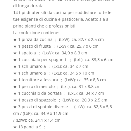
di lunga durata.
14 tipi di utensili da cucina per soddisfare tutte le
tue esigenze di cucina e pasticceria. Adatto sia a
principianti che a professionisti.
La confezione contiene:
★ 1 pinza da cucina ； (LxW): ca. 32,7 x 2,5 cm
★ 1 pezzo di frusta ； (LxW): ca. 25,7 x 6 cm
★ 1 spatola ； (LxW): ca. 34,9 x 8,3 cm
★ 1 cucchiaio per spaghetti ； (LxL): ca. 33,3 x 6 cm
★ 1 schiumarola ； (LxL): ca. 34 x 7 cm
★ 1 schiumarola ； (LxL): ca. 34,5 x 10 cm
★ 1 tornitore a fessura ； (LxW): ca. 35 x 8,3 cm
★ 1 pezzo di mestolo ； (LxL): ca. 31 x 8,8 cm
★ 1 cucchiaio da portata ； (LxL): ca. 34 x 7 cm
★ 1 pezzo di spazzole ； (LxW): ca. 20,9 x 2,5 cm
★ 3 pezzi di spatole diverse ； (LxW): ca. 32,3 x 5,3
cm / (LxP): ca. 34,9 x 11,9 cm
/ (LxW): ca. 24,1 x 1,4 cm
★ 13 ganci a S ；