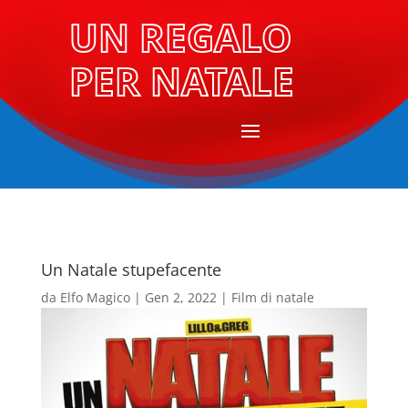
UN REGALO
PER NATALE
Un Natale stupefacente
da
Elfo Magico
|
Gen 2, 2022
|
Film di natale