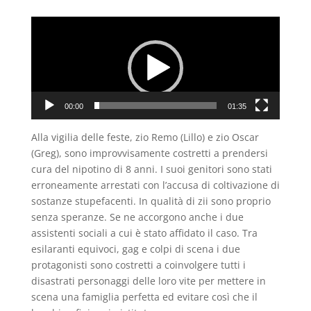
Video
Player
00:00
01:35
Alla vigilia delle feste, zio Remo (Lillo) e zio Oscar
(Greg), sono improvvisamente costretti a prendersi
cura del nipotino di 8 anni. I suoi genitori sono stati
erroneamente arrestati con l’accusa di coltivazione di
sostanze stupefacenti. In qualità di zii sono proprio
senza speranze. Se ne accorgono anche i due
assistenti sociali a cui è stato affidato il caso. Tra
esilaranti equivoci, gag e colpi di scena i due
protagonisti sono costretti a coinvolgere tutti i
disastrati personaggi delle loro vite per mettere in
scena una famiglia perfetta ed evitare così che il