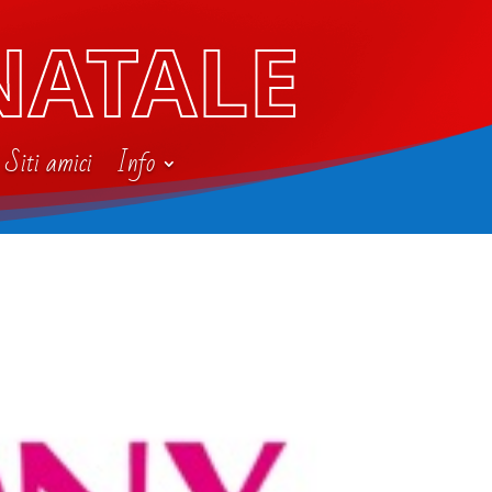
NATALE
Siti amici
Info