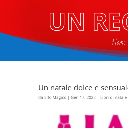
UN RE
Home
Un natale dolce e sensual
da
Elfo Magico
|
Gen 17, 2022
|
Libri di natale