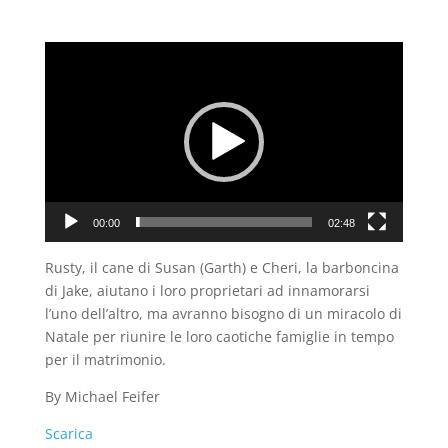
Video
Player
00:00
02:48
Rusty, il cane di Susan (Garth) e Cheri, la barboncina
di Jake, aiutano i loro proprietari ad innamorarsi
l’uno dell’altro, ma avranno bisogno di un miracolo di
Natale per riunire le loro caotiche famiglie in tempo
per il matrimonio.
By Michael Feifer
Scarica