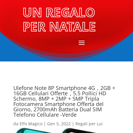
UN REGALO
PER NATALE
Ulefone Note 8P Smartphone 4G，2GB +
16GB Cellulari Offerte，5.5 Pollici HD
Schermo, 8MP + 2MP + 5MP Tripla
Fotocamera Smartphone Offerta del
Giorno, 2700mAh Batteria Dual SIM
Telefono Cellulare -Verde
da
Elfo Magico
|
Gen 5, 2022
|
Regali per Lui