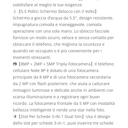
soddisfare al meglio le tue esigenze.
💧【5.5 Pollici Schermo Sblocco con il Volto】
Schermo a goccia d’acqua da 5.5″, design resistente,
impugnatura comoda e maneggevole, comoda
operazione con una sola mano. Lo sblocco facciale
fornisce un modo sicuro, veloce e senza contatto per
sbloccare il telefono, che migliora la sicurezza e
quando sei occupato o è più conveniente per i
momenti stressanti.
📷【8MP + 2MP + 5MP Tripla Fotocamera】Il telefono
cellulare Note 8P è dotato di una fotocamera
principale da 8 MP e di una fotocamera secondaria
da 2 MP con flash posteriore, che aiuta a catturare
immagini luminose e delicate anche in ambienti con
scarsa illuminazione e a registrare ogni buon
ricordo. La fotocamera frontale da 5 MP con modalità
bellezza intelligente ti rende una star nella foto.
🔰【Slot Per Schede 3-IN-1 Dual Sim】Usa il design
dello slot per schede 3-in-1, puoi inserire tre schede