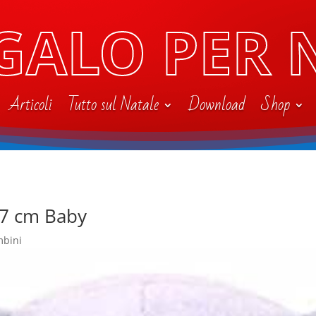
GALO PER 
Articoli
Tutto sul Natale
Download
Shop
17 cm Baby
mbini