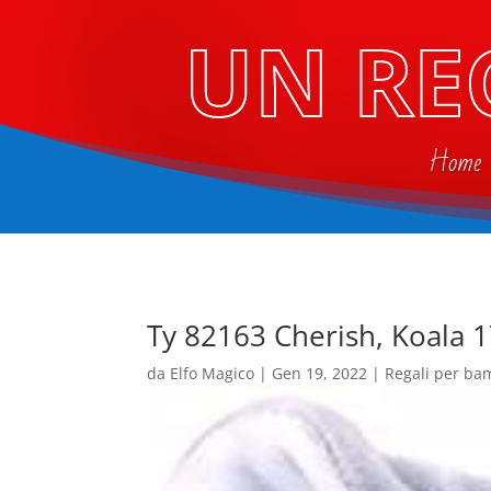
UN RE
Home
Ty 82163 Cherish, Koala 
da
Elfo Magico
|
Gen 19, 2022
|
Regali per ba