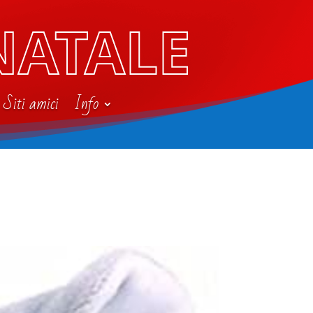
NATALE
Siti amici
Info