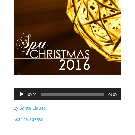
Audio
00:00
00:00
Player
By
Santa Clause
Scarica adesso!