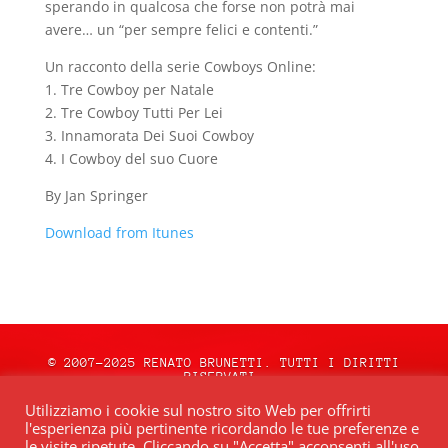
sperando in qualcosa che forse non potrà mai
avere… un “per sempre felici e contenti.”
Un racconto della serie Cowboys Online:
1. Tre Cowboy per Natale
2. Tre Cowboy Tutti Per Lei
3. Innamorata Dei Suoi Cowboy
4. I Cowboy del suo Cuore
By Jan Springer
Download from Itunes
© 2007-2025 RENATO BRUNETTI. TUTTI I DIRITTI
RISERVATI.
natale.oceweb.it è ospitato da:
OCEWeb
Utilizziamo i cookie sul nostro sito Web per offrirti
Network
| POWERED BY
BRWeb.it
|
PRIVACY
l'esperienza più pertinente ricordando le tue preferenze e
POLICY
le visite ripetute. Cliccando su "Accetta" acconsenti all'uso