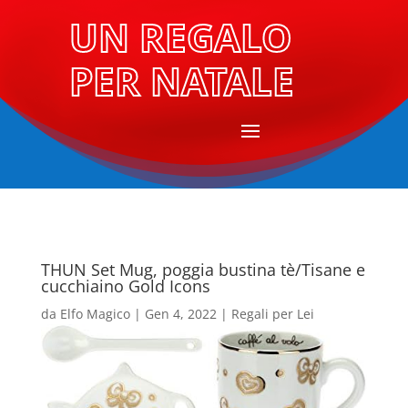
UN REGALO
PER NATALE
THUN Set Mug, poggia bustina tè/Tisane e
cucchiaino Gold Icons
da
Elfo Magico
|
Gen 4, 2022
|
Regali per Lei