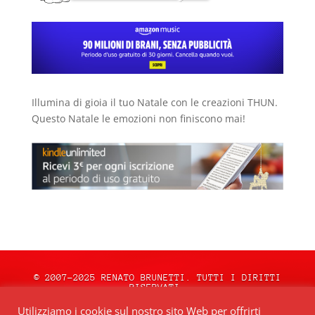
Illumina di gioia il tuo Natale con le creazioni THUN.
Questo Natale le emozioni non finiscono mai!
© 2007-2025 RENATO BRUNETTI. TUTTI I DIRITTI
RISERVATI.
natale.oceweb.it è ospitato da:
OCEWeb
Utilizziamo i cookie sul nostro sito Web per offrirti