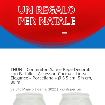
UN REGALO
PER NATALE
THUN – Contenitori Sale e Pepe Decorati
con Farfalle – Accessori Cucina – Linea
Elegance – Porcellana – Ø 5,5 cm, 5 h cm,
80 ml
da
Elfo Magico
|
Gen 9, 2022
|
Regali per Lei