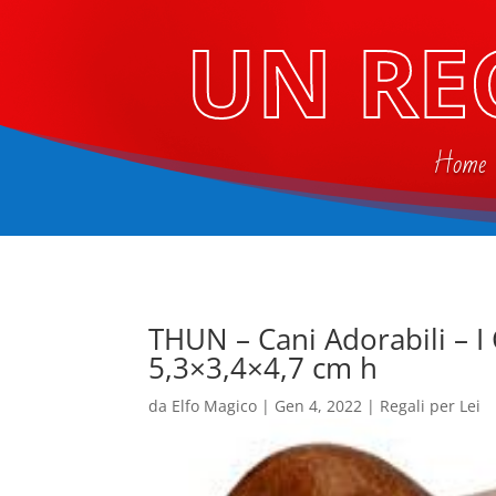
UN RE
Home
THUN – Cani Adorabili – I 
5,3×3,4×4,7 cm h
da
Elfo Magico
|
Gen 4, 2022
|
Regali per Lei