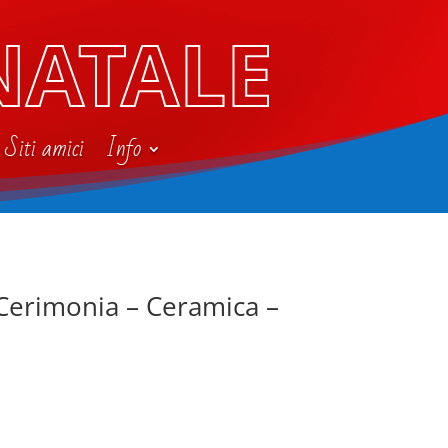
NATALE
Siti amici
Info
a Cerimonia – Ceramica –