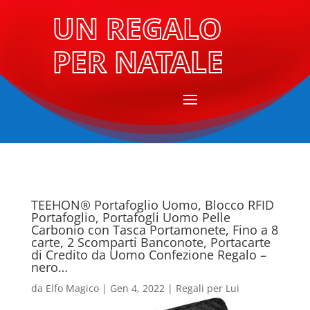
UN REGALO
PER NATALE
TEEHON® Portafoglio Uomo, Blocco RFID
Portafoglio, Portafogli Uomo Pelle
Carbonio con Tasca Portamonete, Fino a 8
carte, 2 Scomparti Banconote, Portacarte
di Credito da Uomo Confezione Regalo –
nero…
da
Elfo Magico
|
Gen 4, 2022
|
Regali per Lui