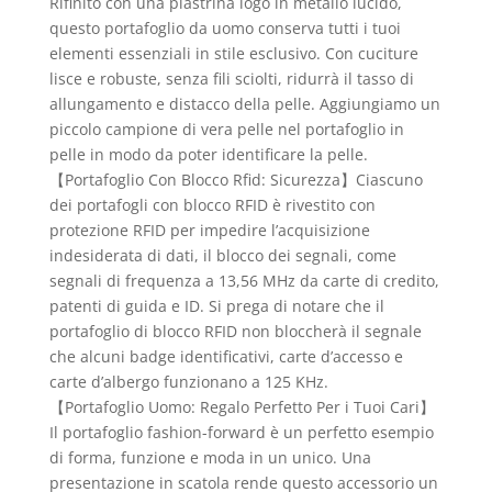
Rifinito con una piastrina logo in metallo lucido,
questo portafoglio da uomo conserva tutti i tuoi
elementi essenziali in stile esclusivo. Con cuciture
lisce e robuste, senza fili sciolti, ridurrà il tasso di
allungamento e distacco della pelle. Aggiungiamo un
piccolo campione di vera pelle nel portafoglio in
pelle in modo da poter identificare la pelle.
【Portafoglio Con Blocco Rfid: Sicurezza】Ciascuno
dei portafogli con blocco RFID è rivestito con
protezione RFID per impedire l’acquisizione
indesiderata di dati, il blocco dei segnali, come
segnali di frequenza a 13,56 MHz da carte di credito,
patenti di guida e ID. Si prega di notare che il
portafoglio di blocco RFID non bloccherà il segnale
che alcuni badge identificativi, carte d’accesso e
carte d’albergo funzionano a 125 KHz.
【Portafoglio Uomo: Regalo Perfetto Per i Tuoi Cari】
Il portafoglio fashion-forward è un perfetto esempio
di forma, funzione e moda in un unico. Una
presentazione in scatola rende questo accessorio un