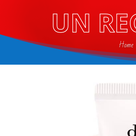
UN RE
Home