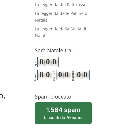
La leggenda del Pettirosso
La leggenda delle Palline di
Natale
La leggenda della Stella di
Natale
Sarà Natale tra...
0
0
0
days
0
0
0
0
0
0
minutes
seconds
hours
o,
Spam bloccato
1.564 spam
bloccati da
Akismet