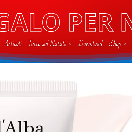
GALO PER 
Articoli
Tutto sul Natale
Download
Shop