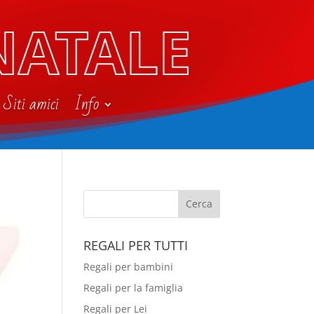
NATALE
Siti amici
Info
REGALI PER TUTTI
Regali per bambini
Regali per la famiglia
Regali per Lei