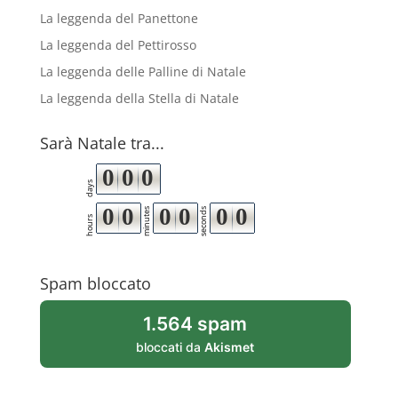
La leggenda del Panettone
La leggenda del Pettirosso
La leggenda delle Palline di Natale
La leggenda della Stella di Natale
Sarà Natale tra...
0
0
0
days
0
0
0
0
0
0
minutes
seconds
hours
Spam bloccato
1.564 spam
bloccati da
Akismet