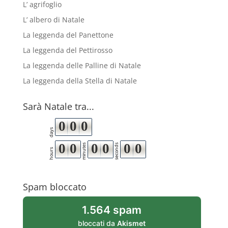
L’ agrifoglio
L’ albero di Natale
La leggenda del Panettone
La leggenda del Pettirosso
La leggenda delle Palline di Natale
La leggenda della Stella di Natale
Sarà Natale tra...
0
0
0
days
0
0
0
0
0
0
minutes
seconds
hours
Spam bloccato
1.564 spam
bloccati da
Akismet