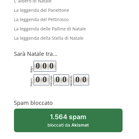
L’ albero di Natale
La leggenda del Panettone
La leggenda del Pettirosso
La leggenda delle Palline di Natale
La leggenda della Stella di Natale
Sarà Natale tra...
0
0
0
days
0
0
0
0
0
0
minutes
seconds
hours
Spam bloccato
1.564 spam
bloccati da
Akismet