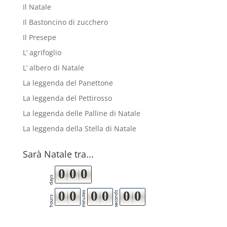
Il Natale
Il Bastoncino di zucchero
Il Presepe
L’ agrifoglio
L’ albero di Natale
La leggenda del Panettone
La leggenda del Pettirosso
La leggenda delle Palline di Natale
La leggenda della Stella di Natale
Sarà Natale tra...
0
0
0
days
0
0
0
0
0
0
minutes
seconds
hours