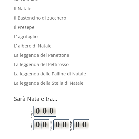
Il Natale
Il Bastoncino di zucchero
Il Presepe
L’ agrifoglio
L’ albero di Natale
La leggenda del Panettone
La leggenda del Pettirosso
La leggenda delle Palline di Natale
La leggenda della Stella di Natale
Sarà Natale tra...
0
0
0
days
0
0
0
0
0
0
minutes
seconds
hours