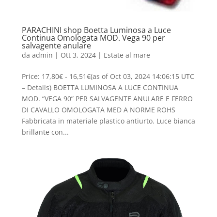
PARACHINI shop Boetta Luminosa a Luce
Continua Omologata MOD. Vega 90 per
salvagente anulare
da
admin
|
Ott 3, 2024
|
Estate al mare
Price: 17,80€ - 16,51€(as of Oct 03, 2024 14:06:15 UTC
– Details) BOETTA LUMINOSA A LUCE CONTINUA
MOD. “VEGA 90” PER SALVAGENTE ANULARE E FERRO
DI CAVALLO OMOLOGATA MED A NORME ROHS
Fabbricata in materiale plastico antiurto. Luce bianca
brillante con...