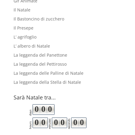
Gif Animate
Il Natale
Il Bastoncino di zucchero
Il Presepe
L’ agrifoglio
L’ albero di Natale
La leggenda del Panettone
La leggenda del Pettirosso
La leggenda delle Palline di Natale
La leggenda della Stella di Natale
Sarà Natale tra...
0
0
0
days
0
0
0
0
0
0
minutes
seconds
hours