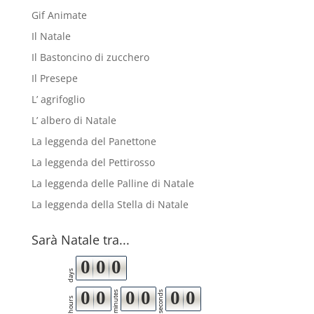
Gif Animate
Il Natale
Il Bastoncino di zucchero
Il Presepe
L’ agrifoglio
L’ albero di Natale
La leggenda del Panettone
La leggenda del Pettirosso
La leggenda delle Palline di Natale
La leggenda della Stella di Natale
Sarà Natale tra...
0
0
0
days
0
0
0
0
0
0
minutes
seconds
hours