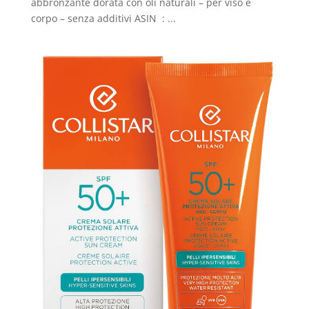
abbronzante dorata con oli naturali – per viso e
corpo – senza additivi ASIN ‏ : ‎...