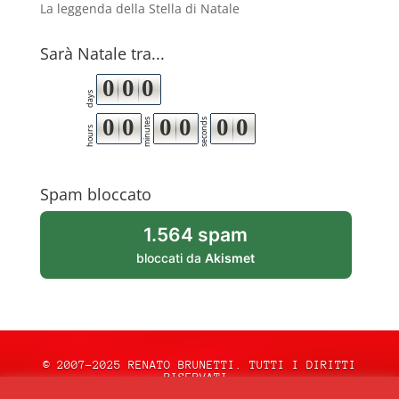
La leggenda della Stella di Natale
Sarà Natale tra...
0
0
0
days
0
0
0
0
0
0
minutes
seconds
hours
Spam bloccato
1.564 spam
bloccati da
Akismet
© 2007-2025 RENATO BRUNETTI. TUTTI I DIRITTI
RISERVATI.