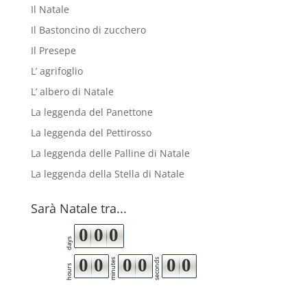
Il Natale
Il Bastoncino di zucchero
Il Presepe
L’ agrifoglio
L’ albero di Natale
La leggenda del Panettone
La leggenda del Pettirosso
La leggenda delle Palline di Natale
La leggenda della Stella di Natale
Sarà Natale tra...
0
0
0
days
0
0
0
0
0
0
minutes
seconds
hours