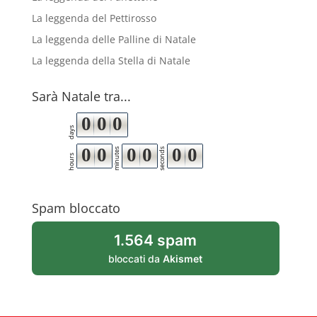
La leggenda del Pettirosso
La leggenda delle Palline di Natale
La leggenda della Stella di Natale
Sarà Natale tra...
0
0
0
days
0
0
0
0
0
0
minutes
seconds
hours
Spam bloccato
1.564 spam
bloccati da
Akismet