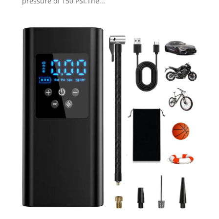
pressure of 150 PSI.The...