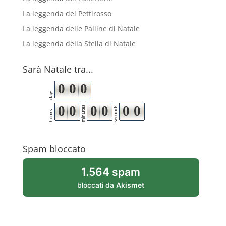
La leggenda del Pettirosso
La leggenda delle Palline di Natale
La leggenda della Stella di Natale
Sarà Natale tra...
0
0
0
days
0
0
0
0
0
0
minutes
seconds
hours
Spam bloccato
1.564 spam
bloccati da
Akismet