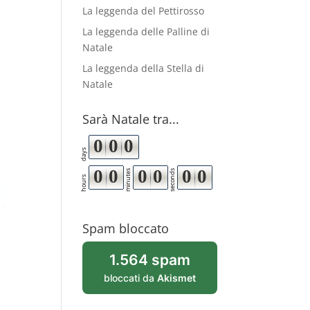
La leggenda del Pettirosso
La leggenda delle Palline di
Natale
La leggenda della Stella di
Natale
Sarà Natale tra...
0
0
0
days
0
0
0
0
0
0
minutes
seconds
hours
Spam bloccato
1.564 spam
bloccati da
Akismet