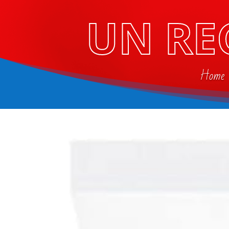
UN RE
Home