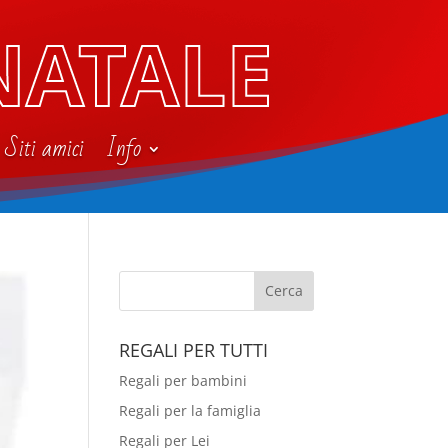
NATALE
Siti amici
Info
REGALI PER TUTTI
Regali per bambini
Regali per la famiglia
Regali per Lei