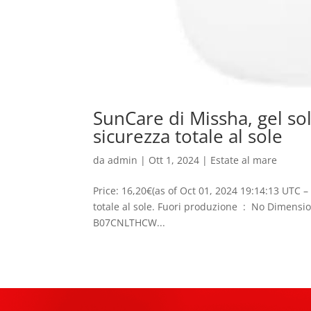
SunCare di Missha, gel so
sicurezza totale al sole
da
admin
|
Ott 1, 2024
|
Estate al mare
Price: 16,20€(as of Oct 01, 2024 19:14:13 UTC –
totale al sole. Fuori produzione ‏ : ‎ No Dimensioni prodotto ‏ : ‎ 10 x 5 x 10 cm; 500 grammi Produttore ‏ : ‎ Missha ASIN ‏ : ‎
B07CNLTHCW...