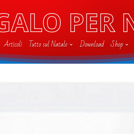
GALO PER 
Articoli
Tutto sul Natale
Download
Shop