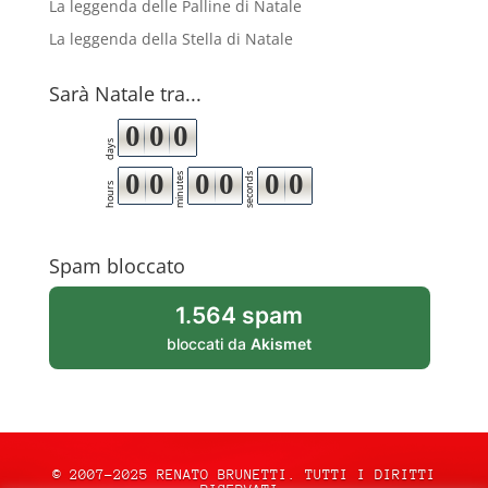
La leggenda delle Palline di Natale
La leggenda della Stella di Natale
Sarà Natale tra...
0
0
0
days
0
0
0
0
0
0
minutes
seconds
hours
Spam bloccato
1.564 spam
bloccati da
Akismet
© 2007-2025 RENATO BRUNETTI. TUTTI I DIRITTI