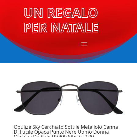
UN REGALO
PER NATALE
Opulize Sky Cerchiato Sottile Metallolo Canna
Di Fucile Opaca Punte Nere Uomo Donna
Occhiali Da Sole UV400 S95-7 +0,00