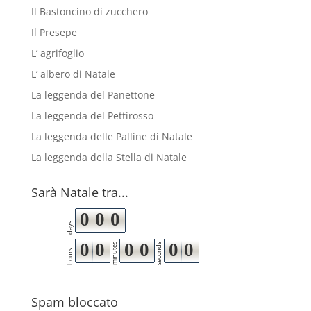
Il Bastoncino di zucchero
Il Presepe
L’ agrifoglio
L’ albero di Natale
La leggenda del Panettone
La leggenda del Pettirosso
La leggenda delle Palline di Natale
La leggenda della Stella di Natale
Sarà Natale tra...
0
0
0
days
0
0
0
0
0
0
minutes
seconds
hours
Spam bloccato