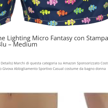
 Lighting Micro Fantasy con Stamp
 Blu – Medium
 – Details) Marchi di questa categoria su Amazon Sponsorizzato Cos
o Givova Abbigliamento Sportivo Casual costume da bagno donna