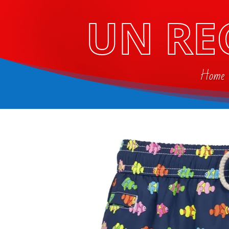
UN RE
Home