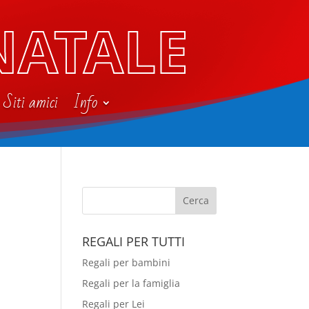
NATALE
Siti amici
Info
REGALI PER TUTTI
Regali per bambini
Regali per la famiglia
Regali per Lei