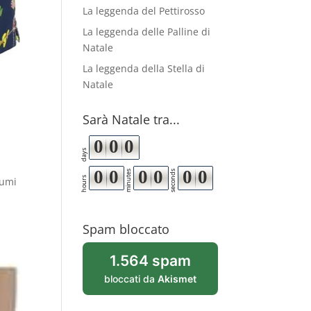
La leggenda del Pettirosso
La leggenda delle Palline di
Natale
La leggenda della Stella di
Natale
a
Sarà Natale tra...
0
0
0
days
0
0
0
0
0
0
minutes
seconds
hours
tumi
Spam bloccato
1.564 spam
bloccati da
Akismet