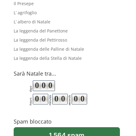
Il Presepe
L’ agrifoglio
L’ albero di Natale
La leggenda del Panettone
La leggenda del Pettirosso
La leggenda delle Palline di Natale
La leggenda della Stella di Natale
Sarà Natale tra...
0
0
0
days
0
0
0
0
0
0
minutes
seconds
hours
Spam bloccato
1.564 spam