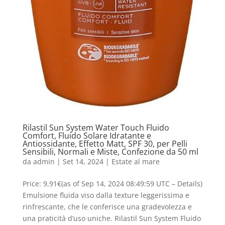
Rilastil Sun System Water Touch Fluido
Comfort, Fluido Solare Idratante e
Antiossidante, Effetto Matt, SPF 30, per Pelli
Sensibili, Normali e Miste, Confezione da 50 ml
da
admin
|
Set 14, 2024
|
Estate al mare
Price: 9,91€(as of Sep 14, 2024 08:49:59 UTC – Details)
Emulsione fluida viso dalla texture leggerissima e
rinfrescante, che le conferisce una gradevolezza e
una praticità d’uso uniche. Rilastil Sun System Fluido